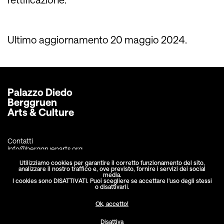
Ultimo aggiornamento 20 maggio 2024.
Palazzo Diedo
Berggruen 
Arts & Culture
Contatti
info@berggruenarts.org
Utilizziamo cookies per garantire il corretto funzionamento del sito,
+39 041 2438678
analizzare il nostro traffico e, ove previsto, fornire i servizi dei social
media.
I cookies sono DISATTIVATI. Puoi scegliere se accettare l'uso degli stessi
o disattivarli.
Fondamenta Diedo
Cannaregio 2386
Ok, accetto!
30121 Venezia
Disattiva